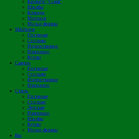
Кровати "Соня"
Шкафы
Комоды
Матрасы
Малые формы
SbkHome
Гостиные
Спальни
Подростковые
Прихожие
Кухни
Сантан
Гостиные
Спальни
Подростковые
Прихожие
Стиль
Гостиные
Спальни
Детские
Прихожие
Шкафы
Кухни
Малые формы
Bts