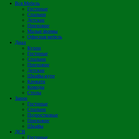
Вся Мебель
Гостиные
Спальни
Детские
Прихожие
Малые формы
Офисная мебель
Диал
Кухни
Гостиные
Спальни
Прихожие
Детские
Шкафы-купе
Кровати
Комоды
Столы
Зарон
Гостиные
Спальни
Подростковые
Прихожие
Шкафы
ДСВ
Гостиные