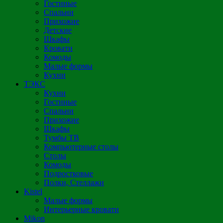
Гостиные
Спальни
Прихожие
Детские
Шкафы
Кровати
Комоды
Малые формы
Кухни
ТЭКС
Кухни
Гостиные
Спальни
Прихожие
Шкафы
Тумбы ТВ
Компьютерные столы
Столы
Комоды
Подростковые
Полки, Стеллажи
Kistel
Малые формы
Интерьерные кровати
Mikon