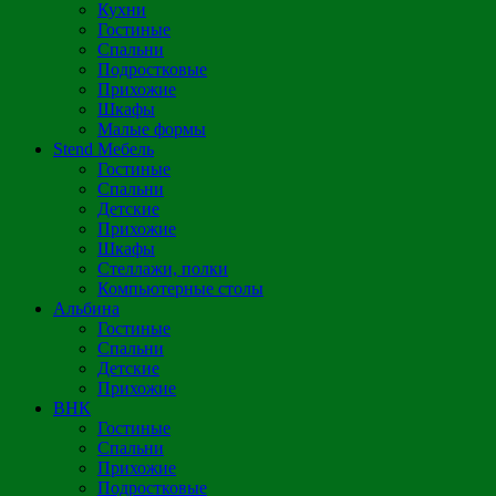
Кухни
Гостиные
Спальни
Подростковые
Прихожие
Шкафы
Малые формы
Stend Мебель
Гостиные
Спальни
Детские
Прихожие
Шкафы
Стеллажи, полки
Компьютерные столы
Альбина
Гостиные
Спальни
Детские
Прихожие
ВНК
Гостиные
Спальни
Прихожие
Подростковые