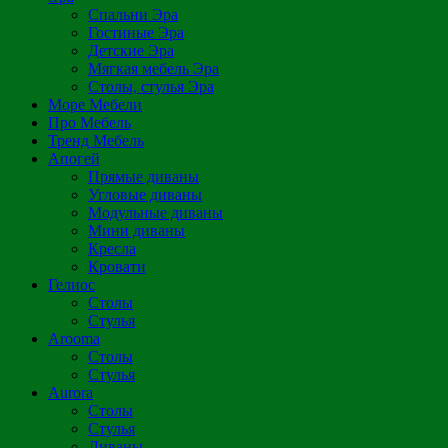
Спальни Эра
Гостиные Эра
Детские Эра
Мягкая мебель Эра
Столы, стулья Эра
Море Мебели
Про Мебель
Тренд Мебель
Апогей
Прямые диваны
Угловые диваны
Модульные диваны
Мини диваны
Кресла
Кровати
Гелиос
Столы
Стулья
Arooma
Столы
Стулья
Aurora
Столы
Стулья
Диваны