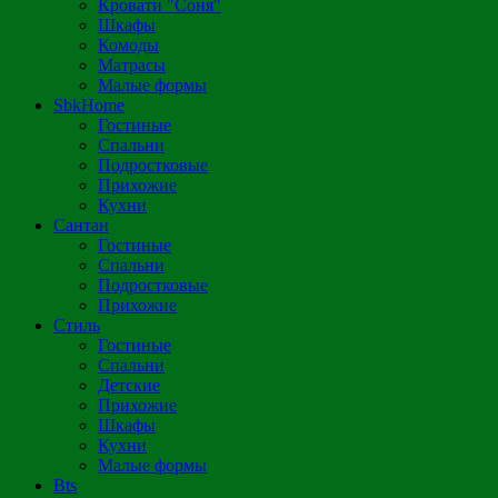
Кровати "Соня"
Шкафы
Комоды
Матрасы
Малые формы
SbkHome
Гостиные
Спальни
Подростковые
Прихожие
Кухни
Сантан
Гостиные
Спальни
Подростковые
Прихожие
Стиль
Гостиные
Спальни
Детские
Прихожие
Шкафы
Кухни
Малые формы
Bts