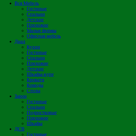
Вся Мебель
Гостиные
Спальни
Детские
Прихожие
Малые формы
Офисная мебель
Диал
Кухни
Гостиные
Спальни
Прихожие
Детские
Шкафы-купе
Кровати
Комоды
Столы
Зарон
Гостиные
Спальни
Подростковые
Прихожие
Шкафы
ДСВ
Гостиные