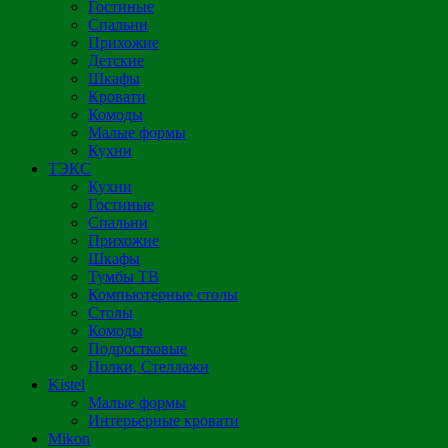
Гостиные
Спальни
Прихожие
Детские
Шкафы
Кровати
Комоды
Малые формы
Кухни
ТЭКС
Кухни
Гостиные
Спальни
Прихожие
Шкафы
Тумбы ТВ
Компьютерные столы
Столы
Комоды
Подростковые
Полки, Стеллажи
Kistel
Малые формы
Интерьерные кровати
Mikon