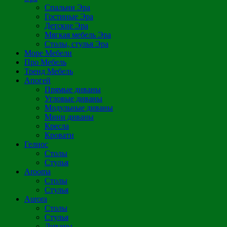
Спальни Эра
Гостиные Эра
Детские Эра
Мягкая мебель Эра
Столы, стулья Эра
Море Мебели
Про Мебель
Тренд Мебель
Апогей
Прямые диваны
Угловые диваны
Модульные диваны
Мини диваны
Кресла
Кровати
Гелиос
Столы
Стулья
Arooma
Столы
Стулья
Aurora
Столы
Стулья
Диваны