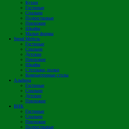
Кухни
Гостиные
Спальни
Подростковые
Прихожие
Шкафы
Малые формы
Stend Мебель
Гостиные
Спальни
Детские
Прихожие
Шкафы
Стеллажи, полки
Компьютерные столы
Альбина
Гостиные
Спальни
Детские
Прихожие
ВНК
Гостиные
Спальни
Прихожие
Подростковые