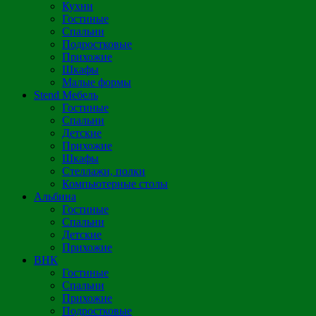
Кухни
Гостиные
Спальни
Подростковые
Прихожие
Шкафы
Малые формы
Stend Мебель
Гостиные
Спальни
Детские
Прихожие
Шкафы
Стеллажи, полки
Компьютерные столы
Альбина
Гостиные
Спальни
Детские
Прихожие
ВНК
Гостиные
Спальни
Прихожие
Подростковые