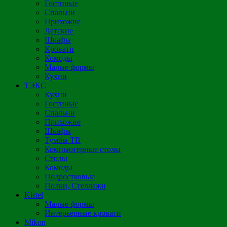
Гостиные
Спальни
Прихожие
Детские
Шкафы
Кровати
Комоды
Малые формы
Кухни
ТЭКС
Кухни
Гостиные
Спальни
Прихожие
Шкафы
Тумбы ТВ
Компьютерные столы
Столы
Комоды
Подростковые
Полки, Стеллажи
Kistel
Малые формы
Интерьерные кровати
Mikon