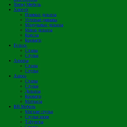
Тренд Мебель
Апогей
Прямые диваны
Угловые диваны
Модульные диваны
Мини диваны
Кресла
Кровати
Гелиос
Столы
Стулья
Arooma
Столы
Стулья
Aurora
Столы
Стулья
Диваны
Кровати
Матрасы
ВВ Мебель
Мягкие стулья
Стулья хром
Табуреты
Столы