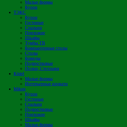
Малые формы
Кухни
ТЭКС
Кухни
Гостиные
Спальни
Прихожие
Шкафы
Тумбы ТВ
Компьютерные столы
Столы
Комоды
Подростковые
Полки, Стеллажи
Kistel
Малые формы
Интерьерные кровати
Mikon
Кухни
Гостиные
Спальни
Подростковые
Прихожие
Шкафы
Малые формы