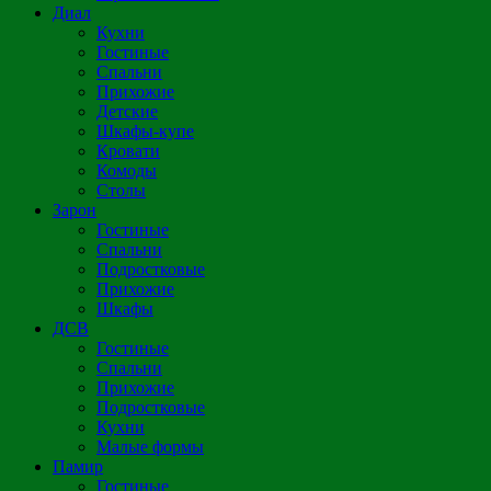
Диал
Кухни
Гостиные
Спальни
Прихожие
Детские
Шкафы-купе
Кровати
Комоды
Столы
Зарон
Гостиные
Спальни
Подростковые
Прихожие
Шкафы
ДСВ
Гостиные
Спальни
Прихожие
Подростковые
Кухни
Малые формы
Памир
Гостиные