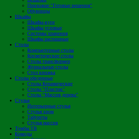
Прихожие "Готовые решения"
Обувницы
Шкафы
Шкафы-купе
Шкафы угловые
Системы хранения
Шкафы распашные
Столы
Компьютерные столы
Косметические столы
Столы трансформер
Журнальные столы
Стол книжка
Столы обеденные
Столы Керамические
Столы "Пластик"
Столы "Массив дерева"
Стулья
Интерьерные стулья
Стулья хром
Табуреты
Стулья массив
Тумбы ТВ
Комоды