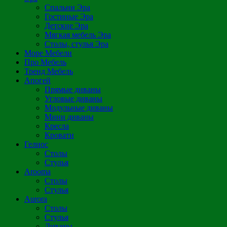
Спальни Эра
Гостиные Эра
Детские Эра
Мягкая мебель Эра
Столы, стулья Эра
Море Мебели
Про Мебель
Тренд Мебель
Апогей
Прямые диваны
Угловые диваны
Модульные диваны
Мини диваны
Кресла
Кровати
Гелиос
Столы
Стулья
Arooma
Столы
Стулья
Aurora
Столы
Стулья
Диваны