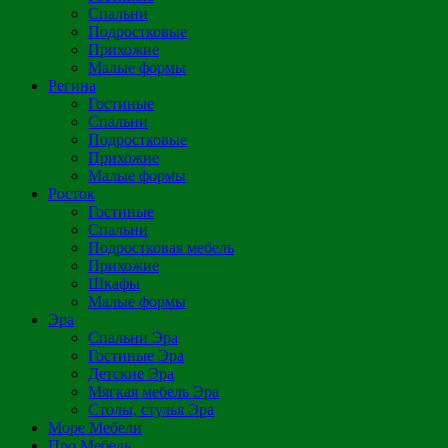
Спальни
Подростковые
Прихожие
Малые формы
Регина
Гостиные
Спальни
Подростковые
Прихожие
Малые формы
Росток
Гостиные
Спальни
Подростковая мебель
Прихожие
Шкафы
Малые формы
Эра
Спальни Эра
Гостиные Эра
Детские Эра
Мягкая мебель Эра
Столы, стулья Эра
Море Мебели
Про Мебель