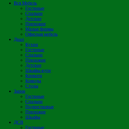
Вся Мебель
Гостиные
Спальни
Детские
Прихожие
Малые формы
Офисная мебель
Диал
Кухни
Гостиные
Спальни
Прихожие
Детские
Шкафы-купе
Кровати
Комоды
Столы
Зарон
Гостиные
Спальни
Подростковые
Прихожие
Шкафы
ДСВ
Гостиные