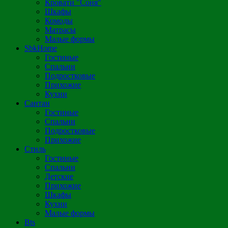
Кровати "Соня"
Шкафы
Комоды
Матрасы
Малые формы
SbkHome
Гостиные
Спальни
Подростковые
Прихожие
Кухни
Сантан
Гостиные
Спальни
Подростковые
Прихожие
Стиль
Гостиные
Спальни
Детские
Прихожие
Шкафы
Кухни
Малые формы
Bts