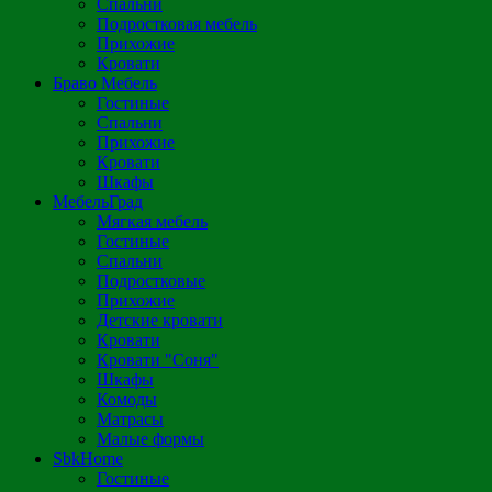
Спальни
Подростковая мебель
Прихожие
Кровати
Браво Мебель
Гостиные
Спальни
Прихожие
Кровати
Шкафы
МебельГрад
Мягкая мебель
Гостиные
Спальни
Подростковые
Прихожие
Детские кровати
Кровати
Кровати "Соня"
Шкафы
Комоды
Матрасы
Малые формы
SbkHome
Гостиные