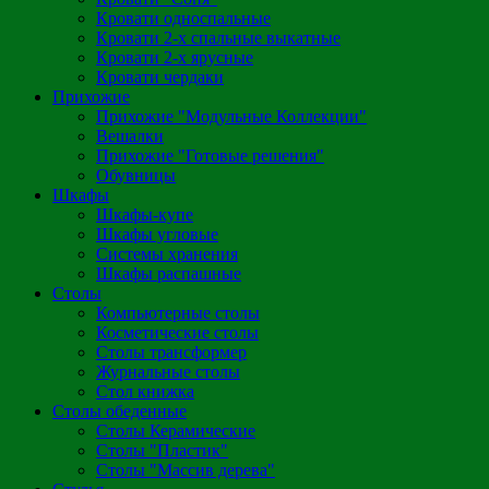
Кровати односпальные
Кровати 2-х спальные выкатные
Кровати 2-х ярусные
Кровати чердаки
Прихожие
Прихожие "Модульные Коллекции"
Вешалки
Прихожие "Готовые решения"
Обувницы
Шкафы
Шкафы-купе
Шкафы угловые
Системы хранения
Шкафы распашные
Столы
Компьютерные столы
Косметические столы
Столы трансформер
Журнальные столы
Стол книжка
Столы обеденные
Столы Керамические
Столы "Пластик"
Столы "Массив дерева"