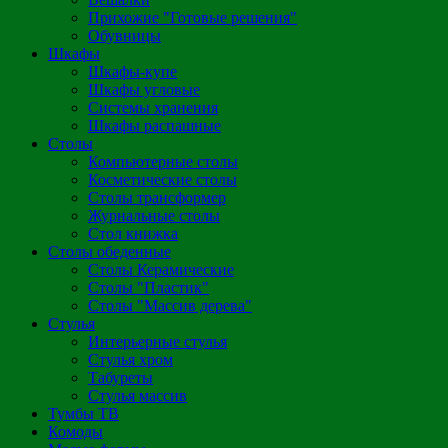
Прихожие "Готовые решения"
Обувницы
Шкафы
Шкафы-купе
Шкафы угловые
Системы хранения
Шкафы распашные
Столы
Компьютерные столы
Косметические столы
Столы трансформер
Журнальные столы
Стол книжка
Столы обеденные
Столы Керамические
Столы "Пластик"
Столы "Массив дерева"
Стулья
Интерьерные стулья
Стулья хром
Табуреты
Стулья массив
Тумбы ТВ
Комоды