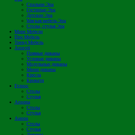
Спальни Эра
Гостиные Эра
Детские Эра
Мягкая мебель Эра
Столы, стулья Эра
Море Мебели
Про Мебель
Тренд Мебель
Апогей
Прямые диваны
Угловые диваны
Модульные диваны
Мини диваны
Кресла
Кровати
Гелиос
Столы
Стулья
Arooma
Столы
Стулья
Aurora
Столы
Стулья
Диваны