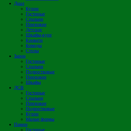
Диал
Кухни
Гостиные
Спальни
Прихожие
Детские
Шкафы-купе
Кровати
Комоды
Столы
Зарон
Гостиные
Спальни
Подростковые
Прихожие
Шкафы
ДСВ
Гостиные
Спальни
Прихожие
Подростковые
Кухни
Малые формы
Памир
Гостиные