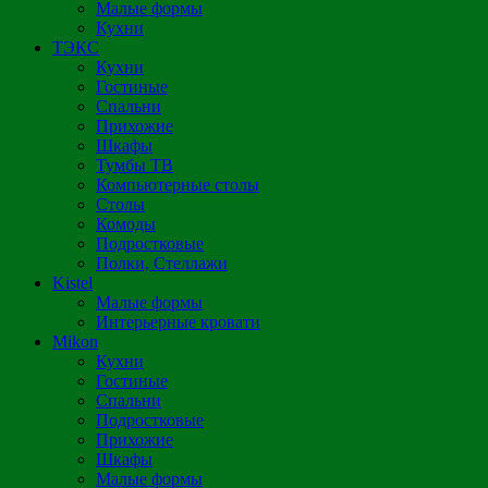
Малые формы
Кухни
ТЭКС
Кухни
Гостиные
Спальни
Прихожие
Шкафы
Тумбы ТВ
Компьютерные столы
Столы
Комоды
Подростковые
Полки, Стеллажи
Kistel
Малые формы
Интерьерные кровати
Mikon
Кухни
Гостиные
Спальни
Подростковые
Прихожие
Шкафы
Малые формы