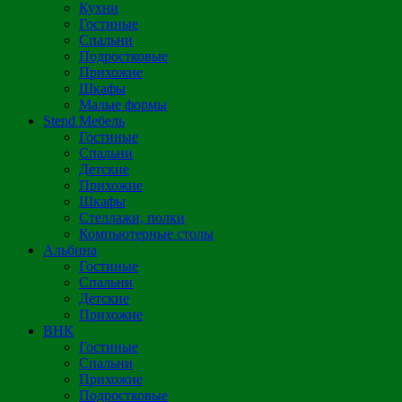
Кухни
Гостиные
Спальни
Подростковые
Прихожие
Шкафы
Малые формы
Stend Мебель
Гостиные
Спальни
Детские
Прихожие
Шкафы
Стеллажи, полки
Компьютерные столы
Альбина
Гостиные
Спальни
Детские
Прихожие
ВНК
Гостиные
Спальни
Прихожие
Подростковые