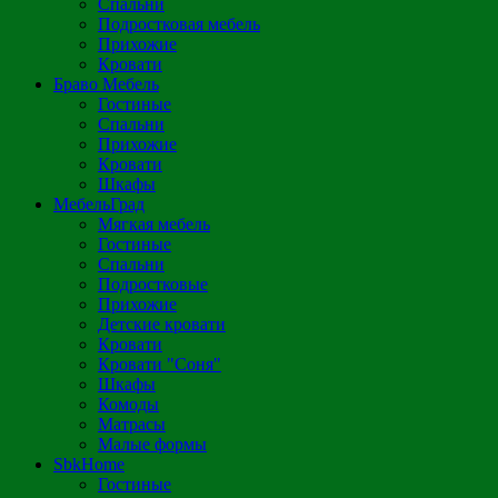
Спальни
Подростковая мебель
Прихожие
Кровати
Браво Мебель
Гостиные
Спальни
Прихожие
Кровати
Шкафы
МебельГрад
Мягкая мебель
Гостиные
Спальни
Подростковые
Прихожие
Детские кровати
Кровати
Кровати "Соня"
Шкафы
Комоды
Матрасы
Малые формы
SbkHome
Гостиные