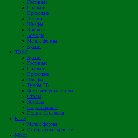
Гостиные
Спальни
Прихожие
Детские
Шкафы
Кровати
Комоды
Малые формы
Кухни
ТЭКС
Кухни
Гостиные
Спальни
Прихожие
Шкафы
Тумбы ТВ
Компьютерные столы
Столы
Комоды
Подростковые
Полки, Стеллажи
Kistel
Малые формы
Интерьерные кровати
Mikon