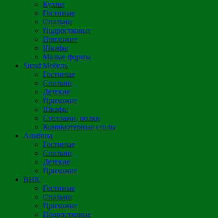
Кухни
Гостиные
Спальни
Подростковые
Прихожие
Шкафы
Малые формы
Stend Мебель
Гостиные
Спальни
Детские
Прихожие
Шкафы
Стеллажи, полки
Компьютерные столы
Альбина
Гостиные
Спальни
Детские
Прихожие
ВНК
Гостиные
Спальни
Прихожие
Подростковые