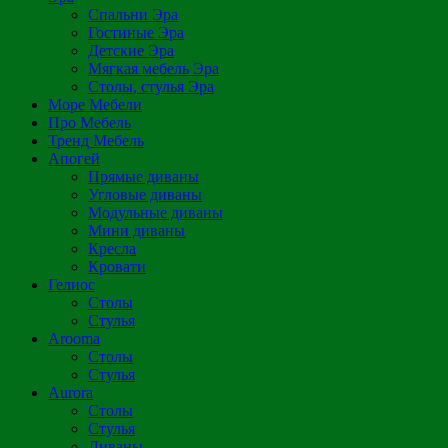
Спальни Эра
Гостиные Эра
Детские Эра
Мягкая мебель Эра
Столы, стулья Эра
Море Мебели
Про Мебель
Тренд Мебель
Апогей
Прямые диваны
Угловые диваны
Модульные диваны
Мини диваны
Кресла
Кровати
Гелиос
Столы
Стулья
Arooma
Столы
Стулья
Aurora
Столы
Стулья
Диваны