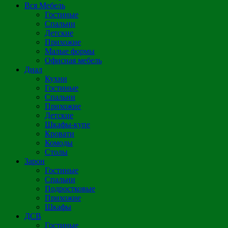
Вся Мебель
Гостиные
Спальни
Детские
Прихожие
Малые формы
Офисная мебель
Диал
Кухни
Гостиные
Спальни
Прихожие
Детские
Шкафы-купе
Кровати
Комоды
Столы
Зарон
Гостиные
Спальни
Подростковые
Прихожие
Шкафы
ДСВ
Гостиные