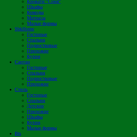
Кровати "Соня"
Шкафы
Комоды
Матрасы
Малые формы
SbkHome
Гостиные
Спальни
Подростковые
Прихожие
Кухни
Сантан
Гостиные
Спальни
Подростковые
Прихожие
Стиль
Гостиные
Спальни
Детские
Прихожие
Шкафы
Кухни
Малые формы
Bts