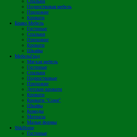
Спальни
Подростковая мебель
Прихожие
Кровати
Браво Мебель
Гостиные
Спальни
Прихожие
Кровати
Шкафы
МебельГрад
Мягкая мебель
Гостиные
Спальни
Подростковые
Прихожие
Детские кровати
Кровати
Кровати "Соня"
Шкафы
Комоды
Матрасы
Малые формы
SbkHome
Гостиные