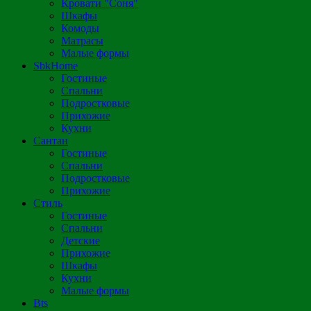
Кровати "Соня"
Шкафы
Комоды
Матрасы
Малые формы
SbkHome
Гостиные
Спальни
Подростковые
Прихожие
Кухни
Сантан
Гостиные
Спальни
Подростковые
Прихожие
Стиль
Гостиные
Спальни
Детские
Прихожие
Шкафы
Кухни
Малые формы
Bts