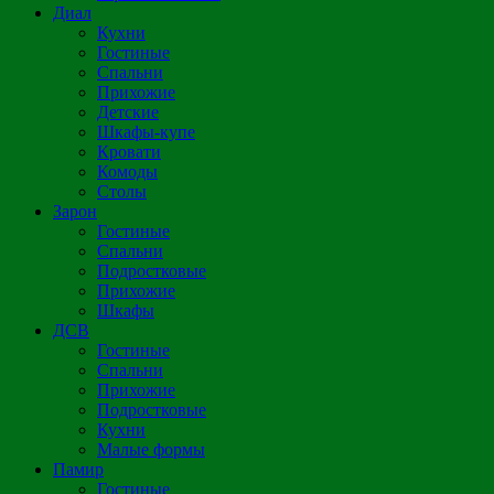
Диал
Кухни
Гостиные
Спальни
Прихожие
Детские
Шкафы-купе
Кровати
Комоды
Столы
Зарон
Гостиные
Спальни
Подростковые
Прихожие
Шкафы
ДСВ
Гостиные
Спальни
Прихожие
Подростковые
Кухни
Малые формы
Памир
Гостиные