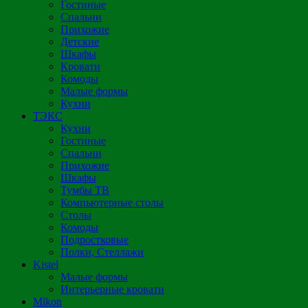
Гостиные
Спальни
Прихожие
Детские
Шкафы
Кровати
Комоды
Малые формы
Кухни
ТЭКС
Кухни
Гостиные
Спальни
Прихожие
Шкафы
Тумбы ТВ
Компьютерные столы
Столы
Комоды
Подростковые
Полки, Стеллажи
Kistel
Малые формы
Интерьерные кровати
Mikon