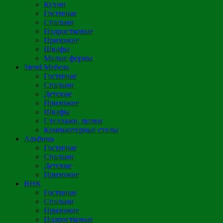
Кухни
Гостиные
Спальни
Подростковые
Прихожие
Шкафы
Малые формы
Stend Мебель
Гостиные
Спальни
Детские
Прихожие
Шкафы
Стеллажи, полки
Компьютерные столы
Альбина
Гостиные
Спальни
Детские
Прихожие
ВНК
Гостиные
Спальни
Прихожие
Подростковые