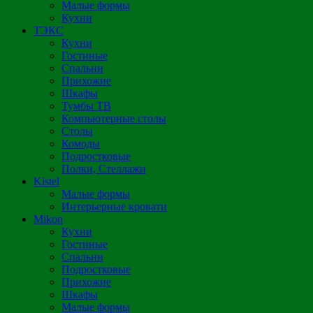
Малые формы
Кухни
ТЭКС
Кухни
Гостиные
Спальни
Прихожие
Шкафы
Тумбы ТВ
Компьютерные столы
Столы
Комоды
Подростковые
Полки, Стеллажи
Kistel
Малые формы
Интерьерные кровати
Mikon
Кухни
Гостиные
Спальни
Подростковые
Прихожие
Шкафы
Малые формы