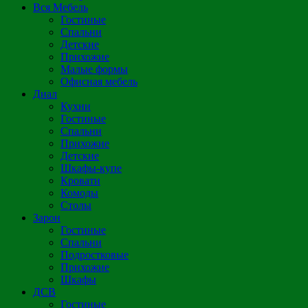
Вся Мебель
Гостиные
Спальни
Детские
Прихожие
Малые формы
Офисная мебель
Диал
Кухни
Гостиные
Спальни
Прихожие
Детские
Шкафы-купе
Кровати
Комоды
Столы
Зарон
Гостиные
Спальни
Подростковые
Прихожие
Шкафы
ДСВ
Гостиные