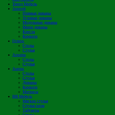
Тренд Мебель
Апогей
Прямые диваны
Угловые диваны
Модульные диваны
Мини диваны
Кресла
Кровати
Гелиос
Столы
Стулья
Arooma
Столы
Стулья
Aurora
Столы
Стулья
Диваны
Кровати
Матрасы
ВВ Мебель
Мягкие стулья
Стулья хром
Табуреты
Столы