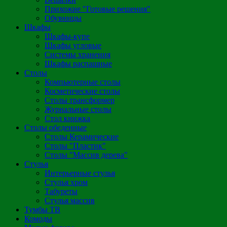
Прихожие "Готовые решения"
Обувницы
Шкафы
Шкафы-купе
Шкафы угловые
Системы хранения
Шкафы распашные
Столы
Компьютерные столы
Косметические столы
Столы трансформер
Журнальные столы
Стол книжка
Столы обеденные
Столы Керамические
Столы "Пластик"
Столы "Массив дерева"
Стулья
Интерьерные стулья
Стулья хром
Табуреты
Стулья массив
Тумбы ТВ
Комоды