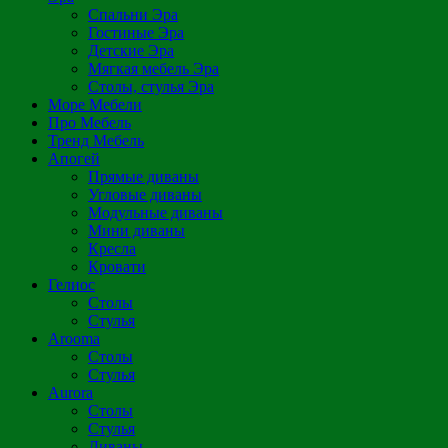
Спальни Эра
Гостиные Эра
Детские Эра
Мягкая мебель Эра
Столы, стулья Эра
Море Мебели
Про Мебель
Тренд Мебель
Апогей
Прямые диваны
Угловые диваны
Модульные диваны
Мини диваны
Кресла
Кровати
Гелиос
Столы
Стулья
Arooma
Столы
Стулья
Aurora
Столы
Стулья
Диваны