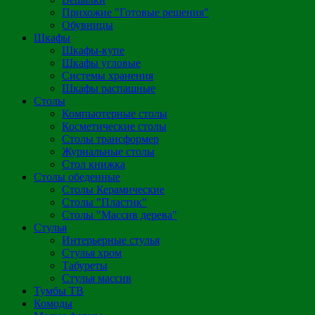
Прихожие "Готовые решения"
Обувницы
Шкафы
Шкафы-купе
Шкафы угловые
Системы хранения
Шкафы распашные
Столы
Компьютерные столы
Косметические столы
Столы трансформер
Журнальные столы
Стол книжка
Столы обеденные
Столы Керамические
Столы "Пластик"
Столы "Массив дерева"
Стулья
Интерьерные стулья
Стулья хром
Табуреты
Стулья массив
Тумбы ТВ
Комоды