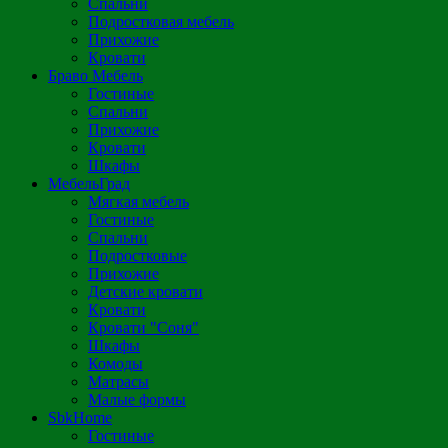
Спальни
Подростковая мебель
Прихожие
Кровати
Браво Мебель
Гостиные
Спальни
Прихожие
Кровати
Шкафы
МебельГрад
Мягкая мебель
Гостиные
Спальни
Подростковые
Прихожие
Детские кровати
Кровати
Кровати "Соня"
Шкафы
Комоды
Матрасы
Малые формы
SbkHome
Гостиные