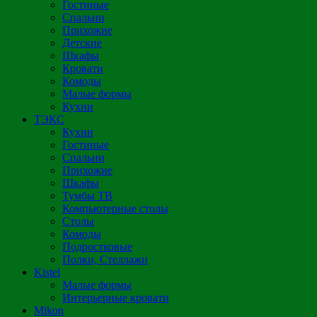
Гостиные
Спальни
Прихожие
Детские
Шкафы
Кровати
Комоды
Малые формы
Кухни
ТЭКС
Кухни
Гостиные
Спальни
Прихожие
Шкафы
Тумбы ТВ
Компьютерные столы
Столы
Комоды
Подростковые
Полки, Стеллажи
Kistel
Малые формы
Интерьерные кровати
Mikon