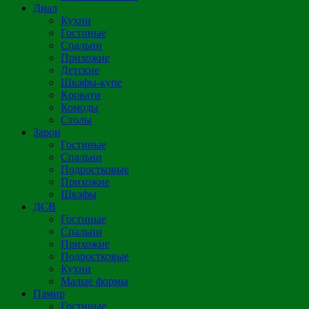
Диал
Кухни
Гостиные
Спальни
Прихожие
Детские
Шкафы-купе
Кровати
Комоды
Столы
Зарон
Гостиные
Спальни
Подростковые
Прихожие
Шкафы
ДСВ
Гостиные
Спальни
Прихожие
Подростковые
Кухни
Малые формы
Памир
Гостиные