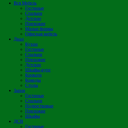
Вся Мебель
Гостиные
Спальни
Детские
Прихожие
Малые формы
Офисная мебель
Диал
Кухни
Гостиные
Спальни
Прихожие
Детские
Шкафы-купе
Кровати
Комоды
Столы
Зарон
Гостиные
Спальни
Подростковые
Прихожие
Шкафы
ДСВ
Гостиные