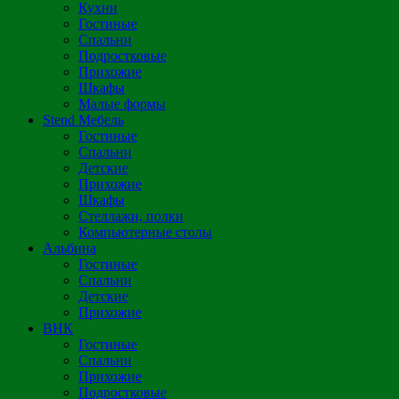
Кухни
Гостиные
Спальни
Подростковые
Прихожие
Шкафы
Малые формы
Stend Мебель
Гостиные
Спальни
Детские
Прихожие
Шкафы
Стеллажи, полки
Компьютерные столы
Альбина
Гостиные
Спальни
Детские
Прихожие
ВНК
Гостиные
Спальни
Прихожие
Подростковые