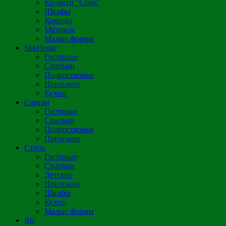
Кровати "Соня"
Шкафы
Комоды
Матрасы
Малые формы
SbkHome
Гостиные
Спальни
Подростковые
Прихожие
Кухни
Сантан
Гостиные
Спальни
Подростковые
Прихожие
Стиль
Гостиные
Спальни
Детские
Прихожие
Шкафы
Кухни
Малые формы
Bts