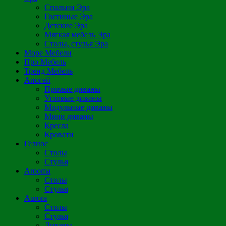
Спальни Эра
Гостиные Эра
Детские Эра
Мягкая мебель Эра
Столы, стулья Эра
Море Мебели
Про Мебель
Тренд Мебель
Апогей
Прямые диваны
Угловые диваны
Модульные диваны
Мини диваны
Кресла
Кровати
Гелиос
Столы
Стулья
Arooma
Столы
Стулья
Aurora
Столы
Стулья
Диваны