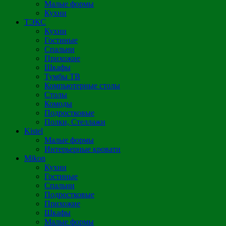
Малые формы
Кухни
ТЭКС
Кухни
Гостиные
Спальни
Прихожие
Шкафы
Тумбы ТВ
Компьютерные столы
Столы
Комоды
Подростковые
Полки, Стеллажи
Kistel
Малые формы
Интерьерные кровати
Mikon
Кухни
Гостиные
Спальни
Подростковые
Прихожие
Шкафы
Малые формы