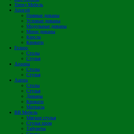
Тренд Мебель
Апогей
Прямые диваны
Угловые диваны
Модульные диваны
Мини диваны
Кресла
Кровати
Гелиос
Столы
Стулья
Arooma
Столы
Стулья
Aurora
Столы
Стулья
Диваны
Кровати
Матрасы
ВВ Мебель
Мягкие стулья
Стулья хром
Табуреты
Столы