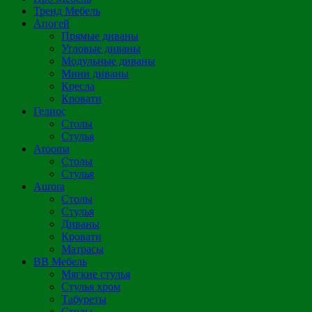
Тренд Мебель
Апогей
Прямые диваны
Угловые диваны
Модульные диваны
Мини диваны
Кресла
Кровати
Гелиос
Столы
Стулья
Arooma
Столы
Стулья
Aurora
Столы
Стулья
Диваны
Кровати
Матрасы
ВВ Мебель
Мягкие стулья
Стулья хром
Табуреты
Столы