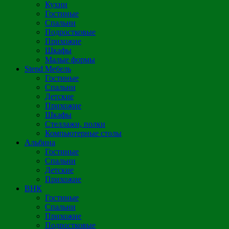
Кухни
Гостиные
Спальни
Подростковые
Прихожие
Шкафы
Малые формы
Stend Мебель
Гостиные
Спальни
Детские
Прихожие
Шкафы
Стеллажи, полки
Компьютерные столы
Альбина
Гостиные
Спальни
Детские
Прихожие
ВНК
Гостиные
Спальни
Прихожие
Подростковые