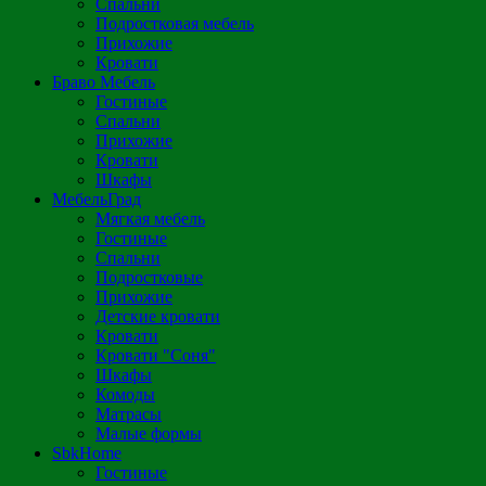
Спальни
Подростковая мебель
Прихожие
Кровати
Браво Мебель
Гостиные
Спальни
Прихожие
Кровати
Шкафы
МебельГрад
Мягкая мебель
Гостиные
Спальни
Подростковые
Прихожие
Детские кровати
Кровати
Кровати "Соня"
Шкафы
Комоды
Матрасы
Малые формы
SbkHome
Гостиные