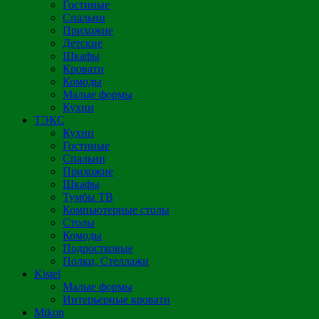
Гостиные
Спальни
Прихожие
Детские
Шкафы
Кровати
Комоды
Малые формы
Кухни
ТЭКС
Кухни
Гостиные
Спальни
Прихожие
Шкафы
Тумбы ТВ
Компьютерные столы
Столы
Комоды
Подростковые
Полки, Стеллажи
Kistel
Малые формы
Интерьерные кровати
Mikon