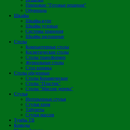
Прихожие "Готовые решения"
Обувницы
Шкафы
Шкафы-купе
Шкафы угловые
Системы хранения
Шкафы распашные
Столы
Компьютерные столы
Косметические столы
Столы трансформер
Журнальные столы
Стол книжка
Столы обеденные
Столы Керамические
Столы "Пластик"
Столы "Массив дерева"
Стулья
Интерьерные стулья
Стулья хром
Табуреты
Стулья массив
Тумбы ТВ
Комоды