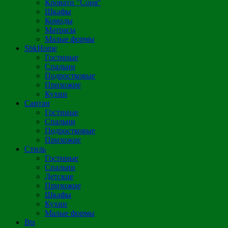
Кровати "Соня"
Шкафы
Комоды
Матрасы
Малые формы
SbkHome
Гостиные
Спальни
Подростковые
Прихожие
Кухни
Сантан
Гостиные
Спальни
Подростковые
Прихожие
Стиль
Гостиные
Спальни
Детские
Прихожие
Шкафы
Кухни
Малые формы
Bts