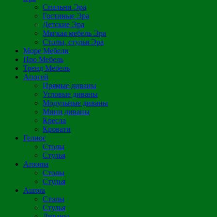
Спальни Эра
Гостиные Эра
Детские Эра
Мягкая мебель Эра
Столы, стулья Эра
Море Мебели
Про Мебель
Тренд Мебель
Апогей
Прямые диваны
Угловые диваны
Модульные диваны
Мини диваны
Кресла
Кровати
Гелиос
Столы
Стулья
Arooma
Столы
Стулья
Aurora
Столы
Стулья
Диваны