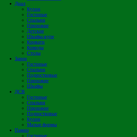
Диал
Кухни
Гостиные
Спальни
Прихожие
Детские
Шкафы-купе
Кровати
Комоды
Столы
Зарон
Гостиные
Спальни
Подростковые
Прихожие
Шкафы
ДСВ
Гостиные
Спальни
Прихожие
Подростковые
Кухни
Малые формы
Памир
Гостиные