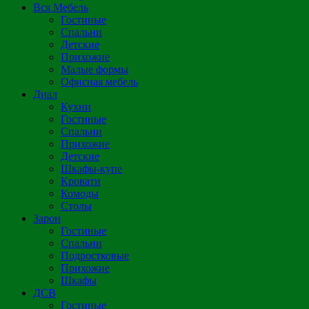
Вся Мебель
Гостиные
Спальни
Детские
Прихожие
Малые формы
Офисная мебель
Диал
Кухни
Гостиные
Спальни
Прихожие
Детские
Шкафы-купе
Кровати
Комоды
Столы
Зарон
Гостиные
Спальни
Подростковые
Прихожие
Шкафы
ДСВ
Гостиные