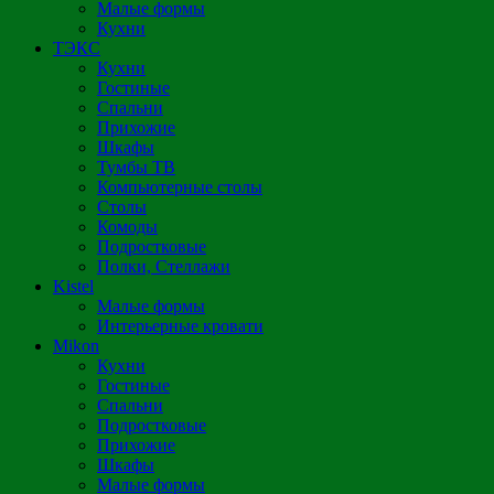
Малые формы
Кухни
ТЭКС
Кухни
Гостиные
Спальни
Прихожие
Шкафы
Тумбы ТВ
Компьютерные столы
Столы
Комоды
Подростковые
Полки, Стеллажи
Kistel
Малые формы
Интерьерные кровати
Mikon
Кухни
Гостиные
Спальни
Подростковые
Прихожие
Шкафы
Малые формы