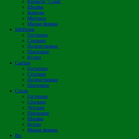
Кровати "Соня"
Шкафы
Комоды
Матрасы
Малые формы
SbkHome
Гостиные
Спальни
Подростковые
Прихожие
Кухни
Сантан
Гостиные
Спальни
Подростковые
Прихожие
Стиль
Гостиные
Спальни
Детские
Прихожие
Шкафы
Кухни
Малые формы
Bts