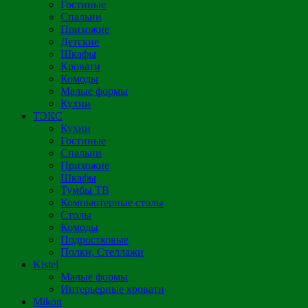
Гостиные
Спальни
Прихожие
Детские
Шкафы
Кровати
Комоды
Малые формы
Кухни
ТЭКС
Кухни
Гостиные
Спальни
Прихожие
Шкафы
Тумбы ТВ
Компьютерные столы
Столы
Комоды
Подростковые
Полки, Стеллажи
Kistel
Малые формы
Интерьерные кровати
Mikon