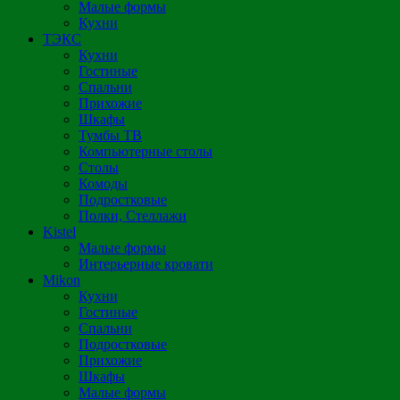
Малые формы
Кухни
ТЭКС
Кухни
Гостиные
Спальни
Прихожие
Шкафы
Тумбы ТВ
Компьютерные столы
Столы
Комоды
Подростковые
Полки, Стеллажи
Kistel
Малые формы
Интерьерные кровати
Mikon
Кухни
Гостиные
Спальни
Подростковые
Прихожие
Шкафы
Малые формы