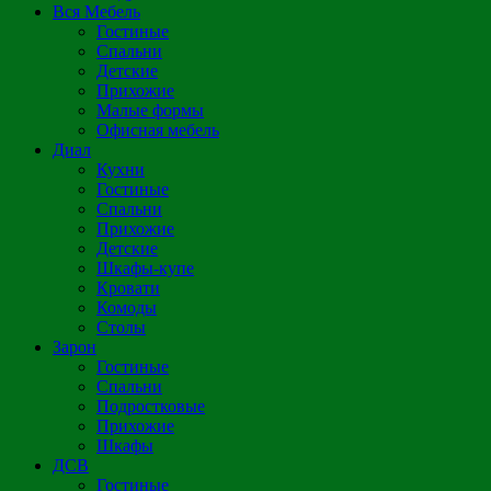
Вся Мебель
Гостиные
Спальни
Детские
Прихожие
Малые формы
Офисная мебель
Диал
Кухни
Гостиные
Спальни
Прихожие
Детские
Шкафы-купе
Кровати
Комоды
Столы
Зарон
Гостиные
Спальни
Подростковые
Прихожие
Шкафы
ДСВ
Гостиные