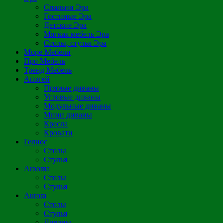
Спальни Эра
Гостиные Эра
Детские Эра
Мягкая мебель Эра
Столы, стулья Эра
Море Мебели
Про Мебель
Тренд Мебель
Апогей
Прямые диваны
Угловые диваны
Модульные диваны
Мини диваны
Кресла
Кровати
Гелиос
Столы
Стулья
Arooma
Столы
Стулья
Aurora
Столы
Стулья
Диваны