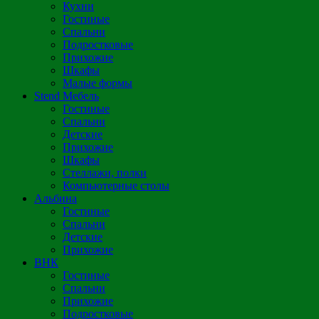
Кухни
Гостиные
Спальни
Подростковые
Прихожие
Шкафы
Малые формы
Stend Мебель
Гостиные
Спальни
Детские
Прихожие
Шкафы
Стеллажи, полки
Компьютерные столы
Альбина
Гостиные
Спальни
Детские
Прихожие
ВНК
Гостиные
Спальни
Прихожие
Подростковые