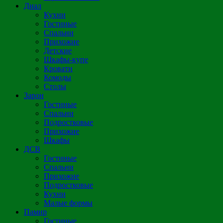
Диал
Кухни
Гостиные
Спальни
Прихожие
Детские
Шкафы-купе
Кровати
Комоды
Столы
Зарон
Гостиные
Спальни
Подростковые
Прихожие
Шкафы
ДСВ
Гостиные
Спальни
Прихожие
Подростковые
Кухни
Малые формы
Памир
Гостиные