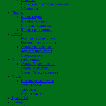
Прихожие "Готовые решения"
Обувницы
Шкафы
Шкафы-купе
Шкафы угловые
Системы хранения
Шкафы распашные
Столы
Компьютерные столы
Косметические столы
Столы трансформер
Журнальные столы
Стол книжка
Столы обеденные
Столы Керамические
Столы "Пластик"
Столы "Массив дерева"
Стулья
Интерьерные стулья
Стулья хром
Табуреты
Стулья массив
Тумбы ТВ
Комоды