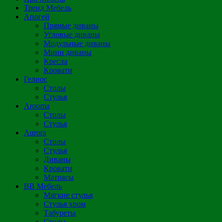
Тренд Мебель
Апогей
Прямые диваны
Угловые диваны
Модульные диваны
Мини диваны
Кресла
Кровати
Гелиос
Столы
Стулья
Arooma
Столы
Стулья
Aurora
Столы
Стулья
Диваны
Кровати
Матрасы
ВВ Мебель
Мягкие стулья
Стулья хром
Табуреты
Столы