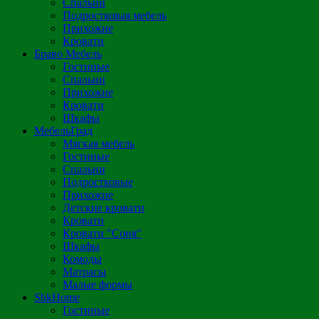
Спальни
Подростковая мебель
Прихожие
Кровати
Браво Мебель
Гостиные
Спальни
Прихожие
Кровати
Шкафы
МебельГрад
Мягкая мебель
Гостиные
Спальни
Подростковые
Прихожие
Детские кровати
Кровати
Кровати "Соня"
Шкафы
Комоды
Матрасы
Малые формы
SbkHome
Гостиные