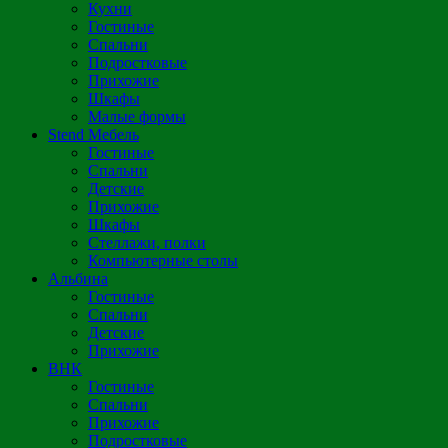
Кухни
Гостиные
Спальни
Подростковые
Прихожие
Шкафы
Малые формы
Stend Мебель
Гостиные
Спальни
Детские
Прихожие
Шкафы
Стеллажи, полки
Компьютерные столы
Альбина
Гостиные
Спальни
Детские
Прихожие
ВНК
Гостиные
Спальни
Прихожие
Подростковые