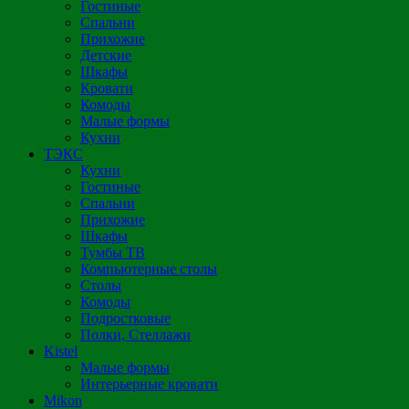
Гостиные
Спальни
Прихожие
Детские
Шкафы
Кровати
Комоды
Малые формы
Кухни
ТЭКС
Кухни
Гостиные
Спальни
Прихожие
Шкафы
Тумбы ТВ
Компьютерные столы
Столы
Комоды
Подростковые
Полки, Стеллажи
Kistel
Малые формы
Интерьерные кровати
Mikon