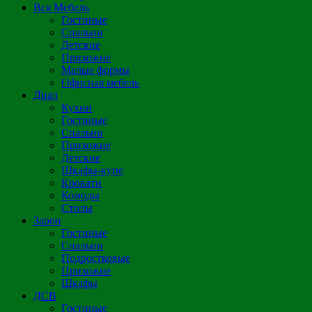
Вся Мебель
Гостиные
Спальни
Детские
Прихожие
Малые формы
Офисная мебель
Диал
Кухни
Гостиные
Спальни
Прихожие
Детские
Шкафы-купе
Кровати
Комоды
Столы
Зарон
Гостиные
Спальни
Подростковые
Прихожие
Шкафы
ДСВ
Гостиные