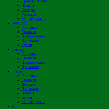
Кровати "Соня"
Шкафы
Комоды
Матрасы
Малые формы
SbkHome
Гостиные
Спальни
Подростковые
Прихожие
Кухни
Сантан
Гостиные
Спальни
Подростковые
Прихожие
Стиль
Гостиные
Спальни
Детские
Прихожие
Шкафы
Кухни
Малые формы
Bts