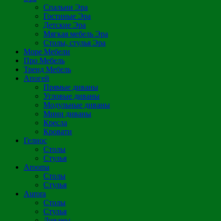
Спальни Эра
Гостиные Эра
Детские Эра
Мягкая мебель Эра
Столы, стулья Эра
Море Мебели
Про Мебель
Тренд Мебель
Апогей
Прямые диваны
Угловые диваны
Модульные диваны
Мини диваны
Кресла
Кровати
Гелиос
Столы
Стулья
Arooma
Столы
Стулья
Aurora
Столы
Стулья
Диваны